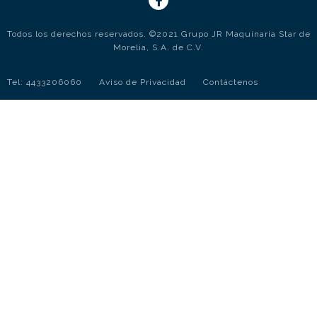
Todos los derechos reservados. ©2021 Grupo JR Maquinaria Star de
Morelia, S.A. de C.V.
Tel: 4433206060
Aviso de Privacidad
Contáctenos